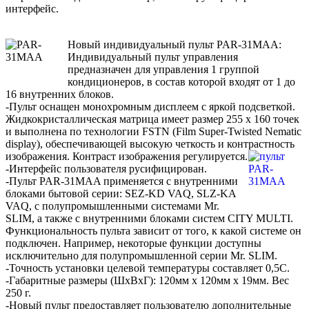
интерфейс.
Новый индивидуальный пульт PAR-31MAA:
Индивидуальный пульт управления
предназначен для управления 1 группой
кондиционеров, в состав которой входят от 1 до
16 внутренних блоков.
-Пульт оснащен монохромным дисплеем с яркой подсветкой.
Жидкокристаллическая матрица имеет размер 255 х 160 точек
и выполнена по технологии FSTN (Film Super-Twisted Nematic
display), обеспечивающей высокую четкость и контрастность
изображения. Контраст изображения регулируется.
-Интерфейс пользователя русифицирован.
-Пульт PAR-31MAA применяется с внутренними
блоками бытовой серии: SEZ-KD VAQ, SLZ-KA
VAQ, с полупромышленными системами Mr.
SLIM, а также с внутренними блоками систем CITY MULTI.
Функциональность пульта зависит от того, к какой системе он
подключен. Например, некоторые функции доступны
исключительно для полупромышленной серии Mr. SLIM.
-Точность установки целевой температуры составляет 0,5С.
-Габаритные размеры (ШхВхГ): 120мм х 120мм х 19мм. Вес
250 г.
-Новый пульт предоставляет пользователю дополнительные