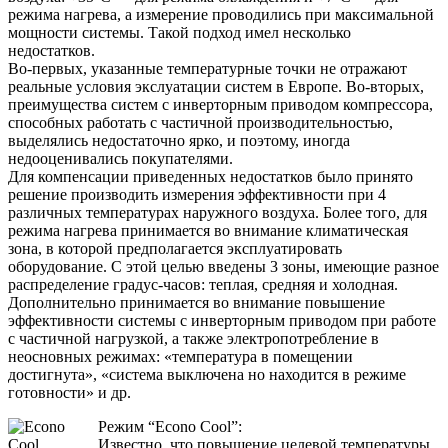
режима нагрева, а измерение проводились при максимальной
мощности системы. Такой подход имел несколько
недостатков.
Во-первых, указанные температурные точки не отражают
реальные условия экслуатации систем в Европе. Во-вторых,
преимущества систем с инверторным приводом компрессора,
способных работать с частичной производительностью,
выделялись недостаточно ярко, и поэтому, иногда
недооценивались покупателями.
Для компенсации приведенных недостатков было принято
решение производить измерения эффективности при 4
различных температурах наружного воздуха. Более того, для
режима нагрева принимается во внимание климатическая
зона, в которой предполагается эксплуатировать
оборудование. С этой целью введены 3 зоны, имеющие разное
распределение градус-часов: теплая, средняя и холодная.
Дополнительно принимается во внимание повышение
эффективности системы с инверторным приводом при работе
с частичной нагрузкой, а также электропотребление в
неосновных режимах: «температура в помещении
достигнута», «система выключена но находится в режиме
готовности» и др.
Режим “Econo Cool”:
Известно, что повышение целевой температуры