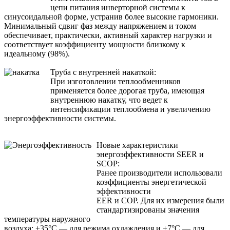
цепи питания инверторной системы к
синусоидальной форме, устранив более высокие гармоники.
Минимальный сдвиг фаз между напряжением и током
обеспечивает, практически, активный характер нагрузки и
соответствует коэффициенту мощности близкому к
идеальному (98%).
Труба с внутренней накаткой:
При изготовлении теплообменников
применяется более дорогая труба, имеющая
внутреннюю накатку, что ведет к
интенсификации теплообмена и увеличению
энергоэффективности системы.
Новые характеристики
энергоэффективности SEER и
SCOP:
Ранее производители использовали
коэффициенты энергетической
эффективности
EER и COP. Для их измерения были
стандартизированы значения
температуры наружного
воздуха: +35°С — для режима охлаждения и +7°С — для