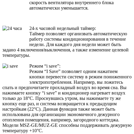
скорость вентилятора внутреннего блока
автоматически уменьшается.
24-х часовой недельный таймер:
Таймер позволяет организвать автоматическую
работу системы кондиционирования в течение
недели. Для каждого дня недели может быть
задано 4 включения/выключения, а также изменение целевой
температуры.
Режим “i save”:
Режим “I Save” позволяет одним нажатием
кнопки перевести систему в режим пониженного
электропотребления. Например, вы ложитесь
спать и предпочитаете прохладный воздух во время сна. Вы
нажимаете кнопку “i save” и кондиционер нагревает воздух
только до 18°С. Проснувшись утром, вы нажимаете ту же
кнопку еще раз, и система возвращается к предыдущим
настройкам (22°С). Данная функция также может быть
использована для организации экономичного дежурного
отопления помещения, например, загородного коттеджа.
Модели MSZ-GE/MUZ-GE способны поддерживать дежурную
температуру +10°С.