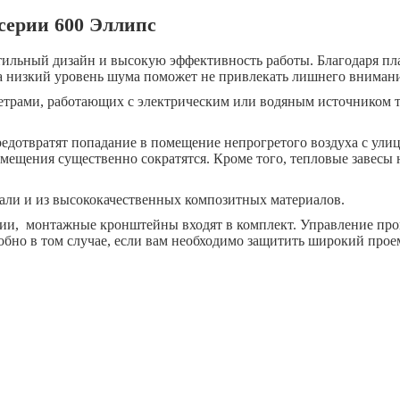
серии 600 Эллипс
льный дизайн и высокую эффективность работы. Благодаря пла
а низкий уровень шума поможет не привлекать лишнего внимани
трами, работающих с электрическим или водяным источником те
едотвратят попадание в помещение непрогретого воздуха с улиц
мещения существенно сократятся. Кроме того, тепловые завесы 
али и из высококачественных композитных материалов.
нии, монтажные кронштейны входят в комплект. Управление пр
обно в том случае, если вам необходимо защитить широкий проем