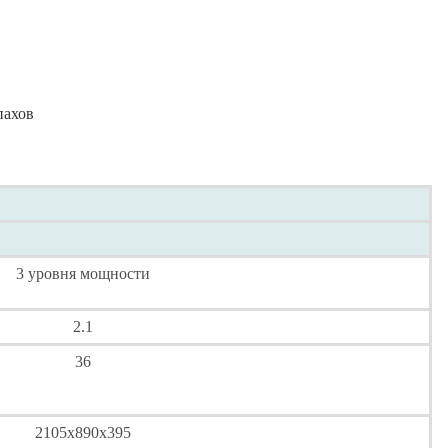
пахов
3 уровня мощности
2.1
36
2105x890x395