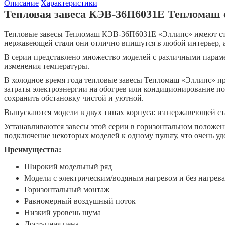
Описание
Характеристики
Тепловая завеса КЭВ-36П6031Е Тепломаш 
Тепловые завесы Тепломаш КЭВ-36П6031Е «Эллипс» имеют сти
нержавеющей стали они отлично впишутся в любой интерьер, 
В серии представлено множество моделей с различными параме
изменения температуры.
В холодное время года тепловые завесы Тепломаш «Эллипс» пр
затраты электроэнергии на обогрев или кондиционирование по
сохранить обстановку чистой и уютной.
Выпускаются модели в двух типах корпуса: из нержавеющей ст
Устанавливаются завесы этой серии в горизонтальном положе
подключение некоторых моделей к одному пульту, что очень уд
Преимущества:
Широкий модельный ряд
Модели с электрическим/водяным нагревом и без нагрева
Горизонтальный монтаж
Равномерный воздушный поток
Низкий уровень шума
Доступная цена