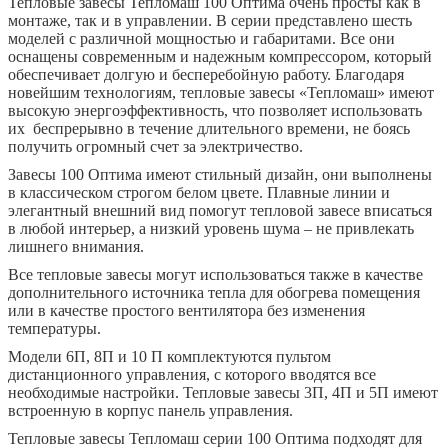
Тепловые завесы Тепломаш 100 Оптима очень просты как в
монтаже, так и в управлении. В серии представлено шесть
моделей с различной мощностью и габаритами. Все они
оснащены современным и надежным компрессором, который
обеспечивает долгую и бесперебойную работу. Благодаря
новейшим технологиям, тепловые завесы «Тепломаш» имеют
высокую энергоэффективность, что позволяет использовать
их беспрерывно в течение длительного времени, не боясь
получить огромный счет за электричество.
Завесы 100 Оптима имеют стильный дизайн, они выполнены
в классическом строгом белом цвете. Плавные линии и
элегантный внешний вид помогут тепловой завесе вписаться
в любой интерьер, а низкий уровень шума – не привлекать
лишнего внимания.
Все тепловые завесы могут использоваться также в качестве
дополнительного источника тепла для обогрева помещения
или в качестве простого вентилятора без изменения
температуры.
Модели 6П, 8П и 10 П комплектуются пультом
дистанционного управления, с которого вводятся все
необходимые настройки. Тепловые завесы 3П, 4П и 5П имеют
встроенную в корпус панель управления.
Тепловые завесы Тепломаш серии 100 Оптима подходят для